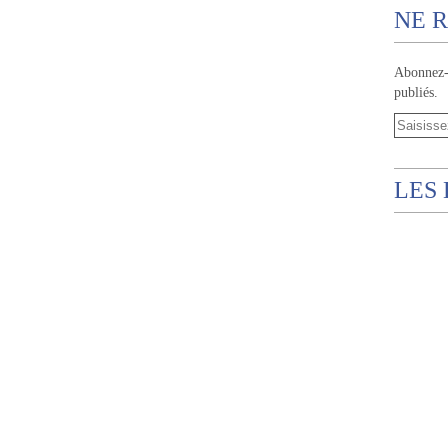
NE R
Abonnez-v
publiés.
LES