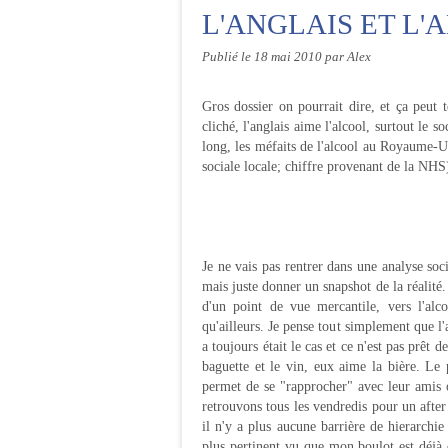
L'ANGLAIS ET L'
Publié le
18 mai 2010
par Alex
Gros dossier on pourrait dire, et ça peut t
cliché, l'anglais aime l'alcool, surtout le s
long, les méfaits de l'alcool au Royaume-U
sociale locale; chiffre provenant de la NHS
Je ne vais pas rentrer dans une analyse so
mais juste donner un snapshot de la réalité.
d'un point de vue mercantile, vers l'alc
qu'ailleurs. Je pense tout simplement que l'
a toujours était le cas et ce n'est pas prê
baguette et le vin, eux aime la bière. Le
permet de se "rapprocher" avec leur amis 
retrouvons tous les vendredis pour un after
il n'y a plus aucune barrière de hierarchie
plus pertinent vu que mon boulot est déjà 