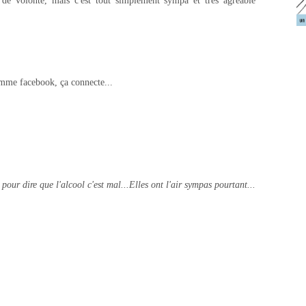
n de volonté, mais c'est tout simplement sympa et très agréable
comme facebook, ça connecte...
pour dire que l'alcool c'est mal...Elles ont l'air sympas pourtant...