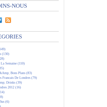
OINS-NOUS
EGORIES
(149)
s (130)
28)
 La Semaine (110)
85)
 &Amp; Bons Plans (83)
s Francais De Londres (79)
p; Drinks (39)
ndres 2012 (16)
(14)
(8)
Bus (6)
)