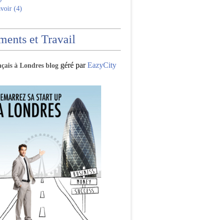
voir (4)
ents et Travail
géré par
EazyCity
nçais à Londres blog