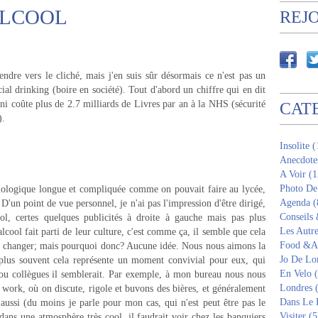
ALCOOL
REJ
endre vers le cliché, mais j'en suis sûr désormais ce n'est pas un
ocial drinking (boire en société). Tout d'abord un chiffre qui en dit
ni coûte plus de 2.7 milliards de Livres par an à la NHS (sécurité
CAT
).
Insolite 
Anecdote
A Voir (1
Photo De
ciologique longue et compliquée comme on pouvait faire au lycée,
Agenda (
 D'un point de vue personnel, je n'ai pas l'impression d'être dirigé,
Conseils
ool, certes quelques publicités à droite à gauche mais pas plus
Les Autre
alcool fait parti de leur culture, c'est comme ça, il semble que cela
Food &Am
t de changer; mais pourquoi donc? Aucune idée. Nous nous aimons la
Jo De Lo
 plus souvent cela représente un moment convivial pour eux, qui
En Velo 
ou collègues il semblerait. Par exemple, à mon bureau nous nous
Londres 
 work, où on discute, rigole et buvons des bières, et généralement
Dans Le 
 aussi (du moins je parle pour mon cas, qui n'est peut être pas le
Visiter (5
dans une atmosphère très cool, il faudrait voir chez les banquiers