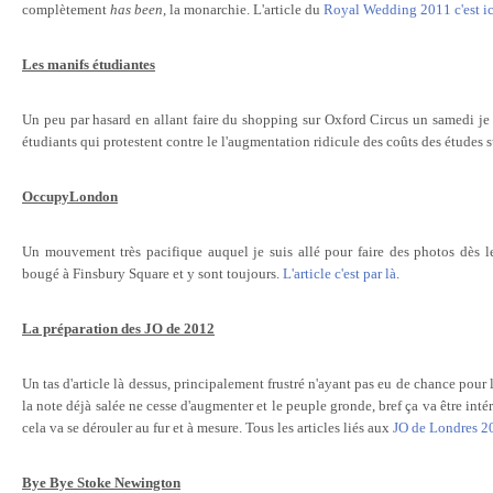
complètement
has been
, la monarchie. L'article du
Royal Wedding 2011 c'est ic
Les manifs étudiantes
Un peu par hasard en allant faire du shopping sur Oxford Circus un samedi je 
étudiants qui protestent contre le l'augmentation ridicule des coûts des études
OccupyLondon
Un mouvement très pacifique auquel je suis allé pour faire des photos dès le
bougé à Finsbury Square et y sont toujours.
L'article c'est par là
.
La préparation des JO de 2012
Un tas d'article là dessus, principalement frustré n'ayant pas eu de chance pour le
la note déjà salée ne cesse d'augmenter et le peuple gronde, bref ça va être int
cela va se dérouler au fur et à mesure. Tous les articles liés aux
JO de Londres 201
Bye Bye Stoke Newington