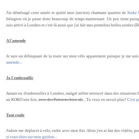
J'ai déménagé cette année et quitté mon (ancien) charmant quartier de
Stoke 
Islington où je passe donc beaucoup de temps maintenant. Un peu triste puisque
suis arrivé à Londres et c'est là aussi que j'ai fait mes premières belles soirées (Da
A l'amende
Je suis un délinquant de la route sur mon vélo apparement puisque je me suis fa
amende
...
Jo l'embrouille
Jamais eu d'embrouilles à Londres, malgré m'être retrouvé dans des situations b
au KOKO une fois,
avec des Parisiens bien sûr
... Tu veux en savoir plus?
C'est pa
Tout roule
J'adore me déplacer à vélo, enfin avec mon fixi. Alors j'en ai fait des vidéos, p
si vous étiez sur mon guidon
...