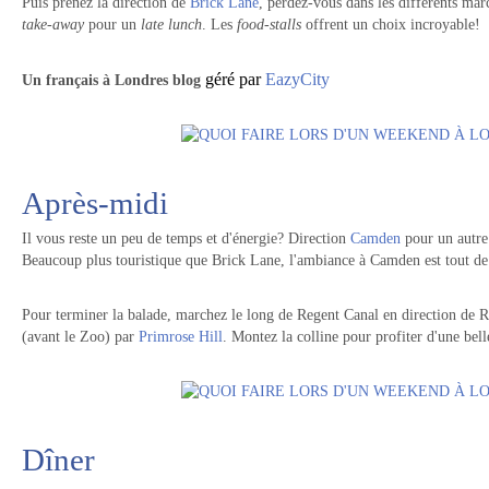
Puis prenez la direction de
Brick Lane
, perdez-vous dans les différents ma
take-away
pour un
late lunch
. Les
food-stalls
offrent un choix incroyable!
géré par
EazyCity
Un
français à Londres blog
Après-midi
Il vous reste un peu de temps et d'énergie? Direction
Camden
pour un autre
Beaucoup plus touristique que Brick Lane, l'ambiance à Camden est tout d
Pour terminer la balade, marchez le long de Regent Canal en direction de R
(avant le Zoo) par
Primrose Hill
. Montez la colline pour profiter d'une bel
Dîner