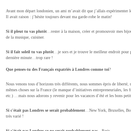
Avant mon départ londonien, un ami m’avait dit que j’allais expérimenter le
Il avait raison : j’hésite toujours devant ma garde-robe le matin!
Si il pleut tu vas plutôt
…rester à la maison, créer et promouvoir mes bij
de la musique, cuisiner.
Si il fait soleil tu vas plutôt
…je sors et je trouve le meilleur endroit pour p
dernière minute…trop rare !
Que penses-tu des Français expatriés à Londres comme toi
?
Nous venons tous d’horizons très différents, nous sommes épris de liberté, n
mêmes choses sur la France (le manque d’initiatives entrepreneuriales, les f
etc.) …mais nous adorons y revenir pour les vacances d’été et les bons petit
Si c'était pas Londres se serait probablement
…New York, Bruxelles, Bord
très varié !
Si c'était pas Londres ce ne serait probablement pas…
Paris