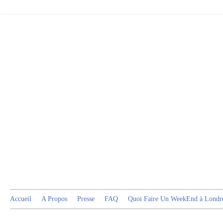
Accueil
A Propos
Presse
FAQ
Quoi Faire Un WeekEnd à Londr