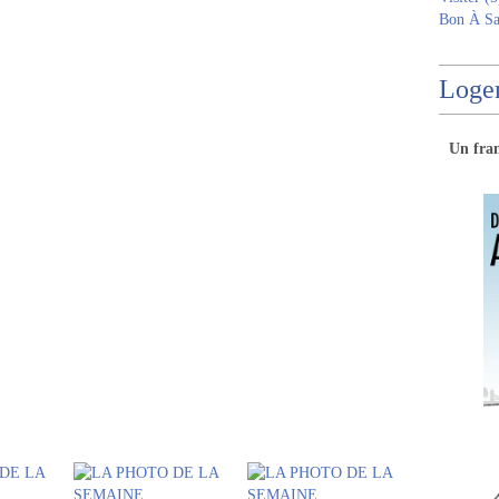
Bon À Sa
Logem
Un
fra