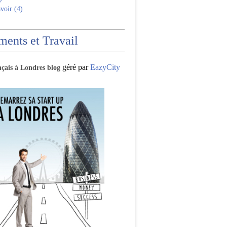
voir (4)
ents et Travail
géré par
EazyCity
nçais à Londres blog