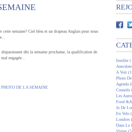
 SEMAINE
REJ
 cette semaine? Ciel bleu et un drapeau Anglais pour nous
e...
CAT
 disparaissent dès la semaine prochaine, la qualification de
s mal engagée...
Insolite 
Anecdote
A Voir (1
Photo De
Agenda (
Conseils
Les Autre
Food &Am
Jo De Lo
En Velo 
Londres 
Dans Le 
Visiter (5