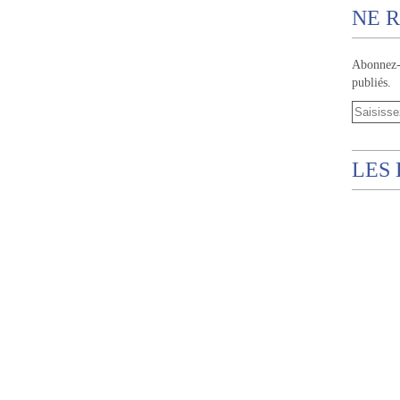
NE R
Abonnez-v
publiés.
LES