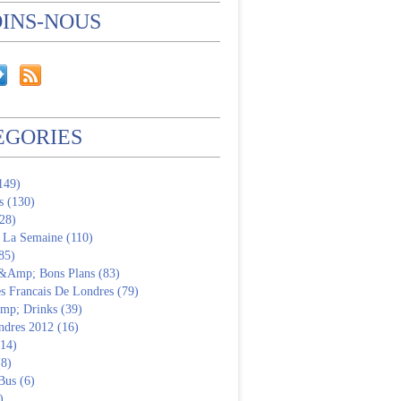
OINS-NOUS
EGORIES
(149)
s (130)
28)
 La Semaine (110)
85)
 &Amp; Bons Plans (83)
s Francais De Londres (79)
p; Drinks (39)
ndres 2012 (16)
(14)
(8)
Bus (6)
)