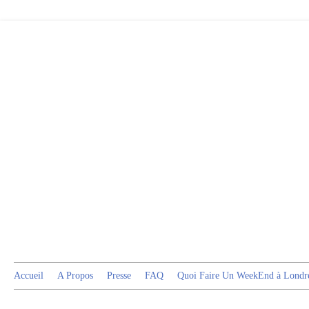
Accueil
A Propos
Presse
FAQ
Quoi Faire Un WeekEnd à Londr