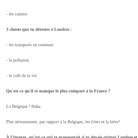
- les casinos
3 choses que tu détestes à Londres :
- les transports en commun
- la pollution
- le coût de la vie
Qu'est-ce qu'il te manque le plus comparé à la France ?
La Belgique ! Haha
Plus sérieusement, par rapport à la Belgique, les frites et la bière!
À l’inverse, qu’est-ce qui te manquerait si tu devais quitter Londres e