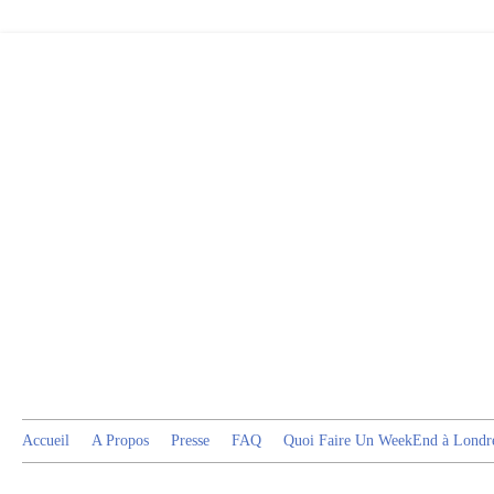
Accueil
A Propos
Presse
FAQ
Quoi Faire Un WeekEnd à Londr