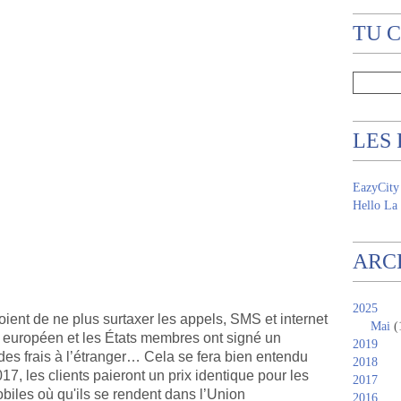
TU 
LES
EazyCity
Hello La 
ARC
2025
oient de ne plus surtaxer les appels, SMS et internet
Mai
(
t européen et les États membres ont signé un
2019
 des frais à l’étranger… Cela se fera bien entendu
2018
17, les clients paieront un prix identique pour les
2017
biles o
ù
qu'ils se rendent dans l’Union
2016