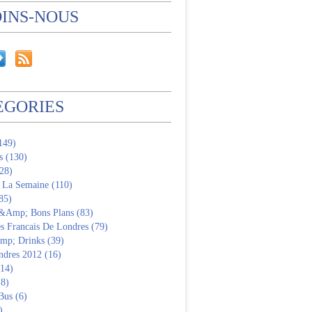
OINS-NOUS
EGORIES
(149)
s (130)
28)
 La Semaine (110)
85)
 &Amp; Bons Plans (83)
s Francais De Londres (79)
p; Drinks (39)
ndres 2012 (16)
(14)
(8)
Bus (6)
)