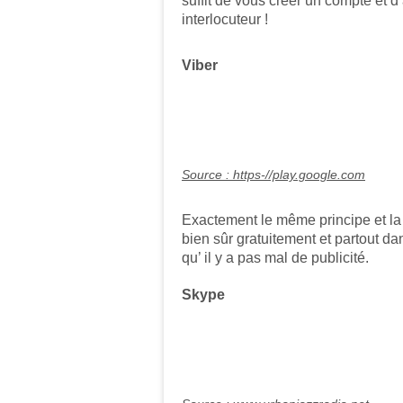
suffit de vous créer un compte et 
interlocuteur !
Viber
Source :
https-//play.google.com
Exactement le même principe et la
bien sûr gratuitement et partout dan
qu’ il y a pas mal de publicité.
Skype