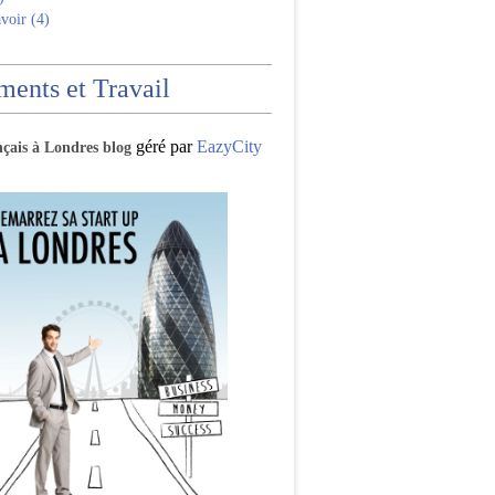
voir (4)
ents et Travail
géré par
EazyCity
nçais à Londres blog