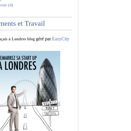
voir (4)
ents et Travail
géré par
EazyCity
nçais à Londres blog