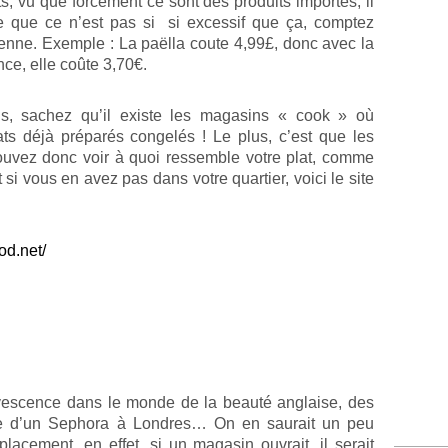
ts, vu que forcément ce sont des produits importés, il
ve que ce n’est pas si si excessif que ça, comptez
enne. Exemple : La paëlla coute 4,99£, donc avec la
nce, elle coûte 3,70€.
us, sachez qu’il existe les magasins « cook » où
ts déjà préparés congelés ! Le plus, c’est que les
pouvez donc voir à quoi ressemble votre plat, comme
 si vous en avez pas dans votre quartier, voici le site
od.net/
fervescence dans le monde de la beauté anglaise, des
ture d’un Sephora à Londres… On en saurait un peu
acement, en effet, si un magasin ouvrait, il serait