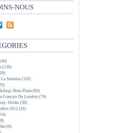
OINS-NOUS
EGORIES
(149)
s (130)
28)
 La Semaine (110)
85)
 &Amp; Bons Plans (83)
s Francais De Londres (79)
p; Drinks (39)
ndres 2012 (16)
(14)
(8)
Bus (6)
)