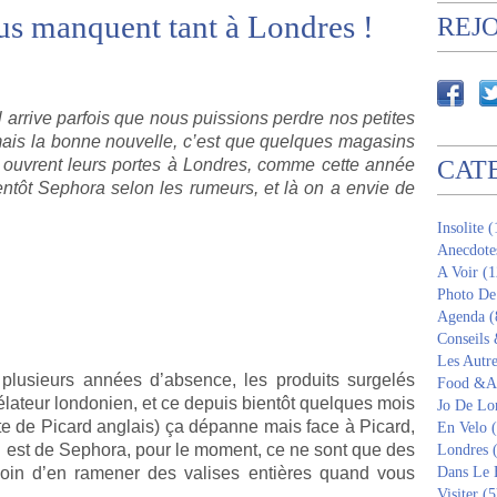
us manquent tant à Londres !
REJ
arrive parfois que nous puissions perdre nos petites
, mais la bonne nouvelle, c’est que quelques magasins
, ouvrent leurs portes à Londres, comme cette année
CAT
ntôt Sephora selon les rumeurs, et là on a envie de
Insolite 
Anecdote
A Voir (1
Photo De
Agenda (
Conseils
Les Autre
 plusieurs années d’absence, les produits surgelés
Food &Am
lateur londonien, et ce depuis bientôt quelques mois
Jo De Lo
rte de Picard anglais) ça dépanne mais face à Picard,
En Velo 
qui est de Sephora, pour le moment, ce ne sont que des
Londres 
oin d’en ramener des valises entières quand vous
Dans Le 
Visiter (5