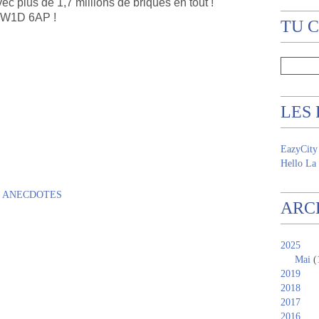
c plus de 1,7 millions de briques en tout !
n W1D 6AP !
TU 
LES
EazyCity
Hello La 
,
ANECDOTES
ARC
2025
Mai
(
2019
2018
2017
2016