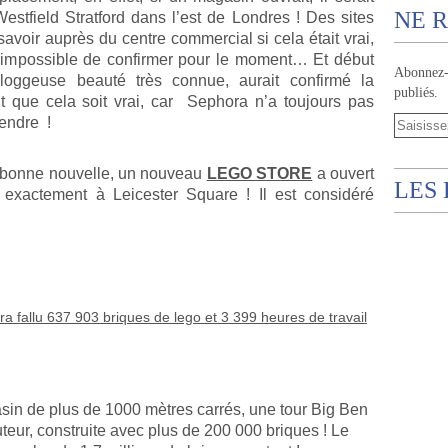
NE R
estfield Stratford dans l’est de Londres ! Des sites
savoir auprès du centre commercial si cela était vrai,
it impossible de confirmer pour le moment… Et début
Abonnez-v
bloggeuse beauté très connue, aurait confirmé la
publiés.
nt que cela soit vrai, car Sephora n’a toujours pas
tendre !
re bonne nouvelle, un nouveau
LEGO STORE
a ouvert
LES
 exactement à Leicester Square ! Il est considéré
!
ra fallu 637 903 briques de lego et 3 399 heures de travail
sin de plus de 1000 mètres carrés, une tour Big Ben
teur, construite avec plus de 200 000 briques ! Le