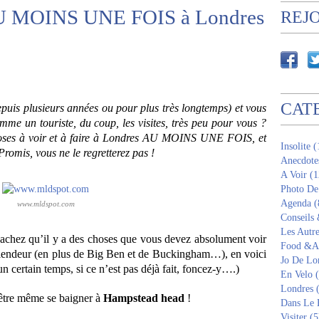
 AU MOINS UNE FOIS à Londres
REJ
CAT
epuis plusieurs années ou pour plus très longtemps) et vous
me un touriste, du coup, les visites, très peu pour vous ?
hoses à voir et à faire à Londres AU MOINS UNE FOIS, et
Insolite 
romis, vous ne le regretterez pas !
Anecdote
A Voir (1
Photo De
Agenda (
www.mldspot.com
Conseils
Les Autre
sachez qu’il y a des choses que vous devez absolument voir
Food &Am
splendeur (en plus de Big Ben et de Buckingham…), en voici
Jo De Lo
un certain temps, si ce n’est pas déjà fait, foncez-y….)
En Velo 
Londres 
-être même se baigner à
Hampstead head
!
Dans Le 
Visiter (5