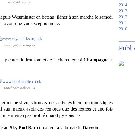
maybeldner.com
2014
2013
epuis Westminster en bateau, flâner à son marché le samedi
2012
2011
our avoir une vue exceptionnelle.
2010
www.royalparks.org.uk
Publi
 picorer du fromage et de la charcuterie à
Champagne +
www.bookatable.co.uk
, et même si vous trouvez ces activités bien trop touristiques
l vaut mieux avoir des remords que des regrets et une fois
oi je n’en ai pas profité quand j’y étais ? »
rre au
Sky Pod Bar
et manger à la brasserie
Darwin
.