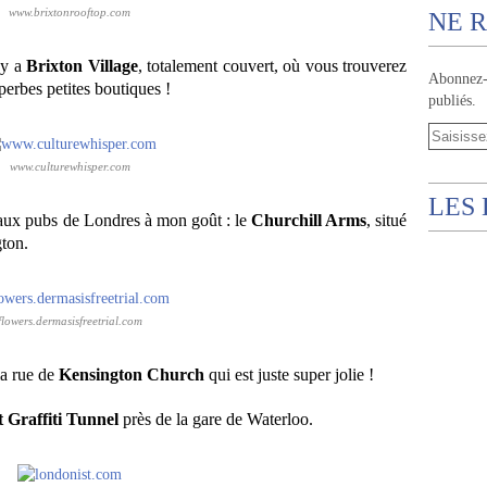
www.brixtonrooftop.com
NE R
l y a
Brixton Village
, totalement couvert, où vous trouverez
Abonnez-v
uperbes petites boutiques !
publiés.
www.culturewhisper.com
LES
eaux pubs de Londres à mon goût : le
Churchill Arms
, situé
ton.
flowers.dermasisfreetrial.com
la rue de
Kensington Church
qui est juste super jolie !
t Graffiti Tunnel
près de la gare de Waterloo.