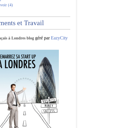
voir (4)
ents et Travail
géré par
EazyCity
nçais à Londres blog