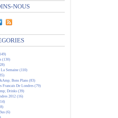
OINS-NOUS
EGORIES
(149)
s (130)
28)
 La Semaine (110)
85)
 &Amp; Bons Plans (83)
s Francais De Londres (79)
p; Drinks (39)
ndres 2012 (16)
(14)
(8)
Bus (6)
)