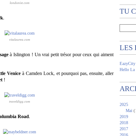
londonist.com
TU 
r
k
.
vitalaurea.com
LES
sage
à Islington ! Un vrai petit trésor pour ceux qui aiment
EazyCity
Hello La 
ttle Venice
à
Camden Lock
, et pourquoi pas, ensuite, aller
t
!
ARC
traveldigg.com
2025
Mai
(
olumbia Road
.
2019
2018
2017
2016