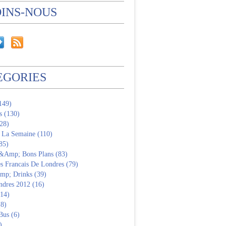
OINS-NOUS
EGORIES
(149)
s (130)
28)
 La Semaine (110)
85)
 &Amp; Bons Plans (83)
s Francais De Londres (79)
p; Drinks (39)
ndres 2012 (16)
(14)
(8)
Bus (6)
)