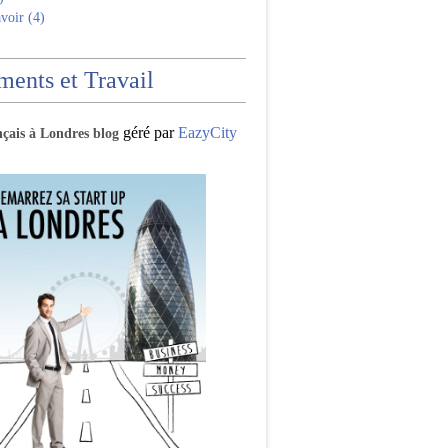
voir (4)
ents et Travail
géré par
EazyCity
nçais à Londres blog