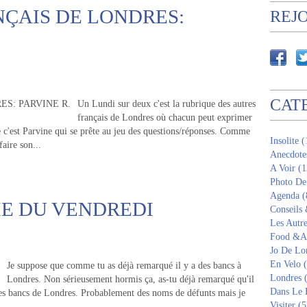
NÇAIS DE LONDRES:
REJ
CAT
Un Lundi sur deux c'est la rubrique des autres
français de Londres où chacun peut exprimer
 c'est Parvine qui se prête au jeu des questions/réponses. Comme
Insolite 
aire son...
Anecdote
A Voir (1
Photo De
Agenda (
E DU VENDREDI
Conseils
Les Autre
Food &Am
Jo De Lo
En Velo 
Je suppose que comme tu as déjà remarqué il y a des bancs à
Londres 
Londres. Non sérieusement hormis ça, as-tu déjà remarqué qu'il
Dans Le 
 les bancs de Londres. Probablement des noms de défunts mais je
Visiter (5