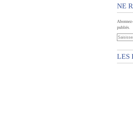
NE R
Abonnez-v
publiés.
LES