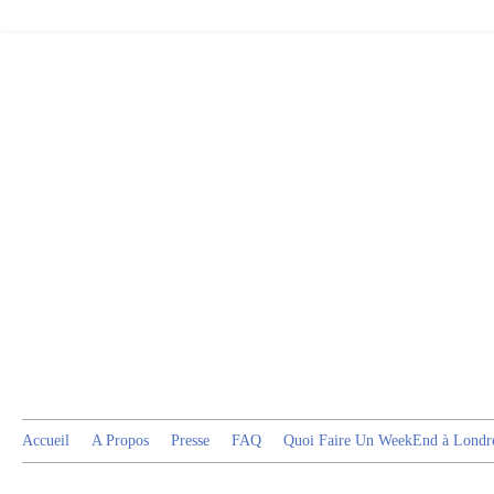
Accueil
A Propos
Presse
FAQ
Quoi Faire Un WeekEnd à Londr