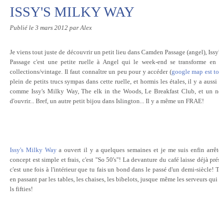
ISSY'S MILKY WAY
Publié le
3 mars 2012
par Alex
Je viens tout juste de découvrir un petit lieu dans Camden Passage (angel), Is
Passage c'est une petite ruelle à Angel qui le week-end se transforme en 
collections/vintage. Il faut connaître un peu pour y accéder (
google map est to
plein de petits trucs sympas dans cette ruelle, et hormis les étales, il y a auss
comme Issy's Milky Way, The elk in the Woods, Le Breakfast Club, et un no
d'ouvrir... Bref, un autre petit bijou dans Islington... Il y a même un FRAE!
Issy's Milky Way
a ouvert il y a quelques semaines et je me suis enfin arr
concept est simple et frais, c'est "So 50's"! La devanture du café laisse déjà pr
c'est une fois à l'intérieur que tu fais un bond dans le passé d'un demi-siècle! T
en passant par les tables, les chaises, les bibelots, jusque même les serveurs qu
ls fifties!