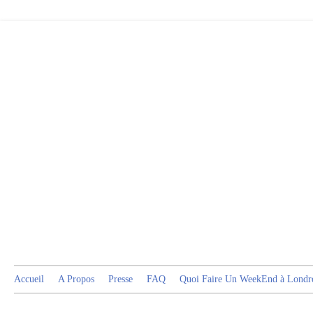
Accueil
A Propos
Presse
FAQ
Quoi Faire Un WeekEnd à Londr