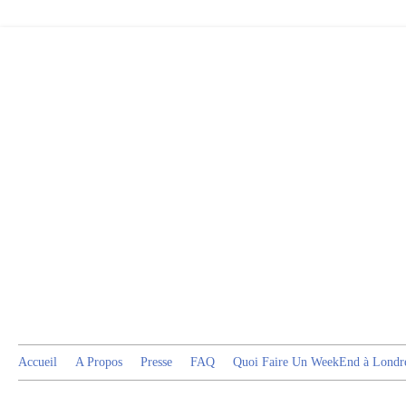
Accueil
A Propos
Presse
FAQ
Quoi Faire Un WeekEnd à Londr