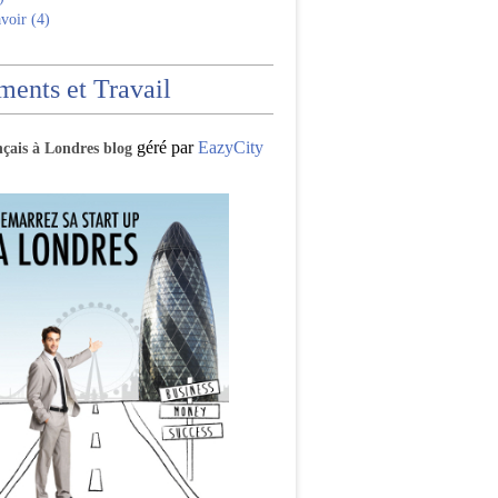
voir (4)
ents et Travail
géré par
EazyCity
nçais à Londres blog