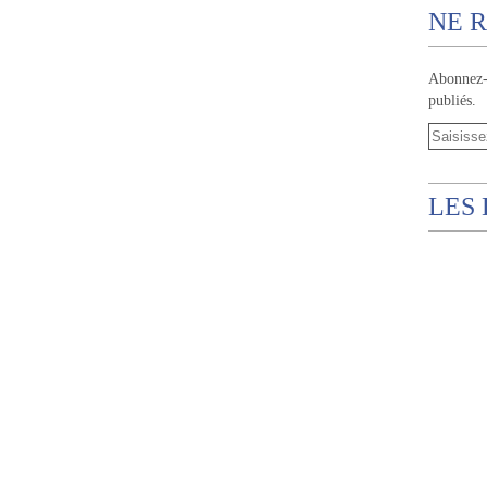
NE R
Abonnez-v
publiés.
LES