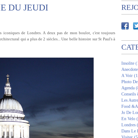
E DU JEUDI
REJ
ts iconiques de Londres. A deux pas de mon boulot, c'est toujours
hitectural qui a plus de 2 siècles... Une belle histoire sur St Paul's à
CAT
Insolite 
Anecdote
A Voir (1
Photo De
Agenda (
Conseils
Les Autre
Food &Am
Jo De Lo
En Velo 
Londres 
Dans Le 
Visiter (5