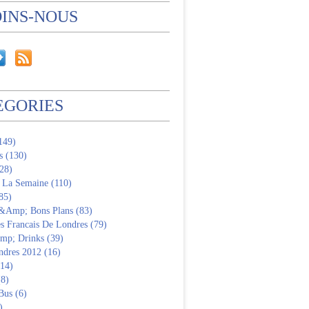
OINS-NOUS
EGORIES
(149)
s (130)
28)
 La Semaine (110)
85)
 &Amp; Bons Plans (83)
s Francais De Londres (79)
p; Drinks (39)
ndres 2012 (16)
(14)
(8)
Bus (6)
)