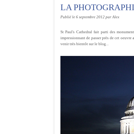
LA PHOTOGRAPHI
Publié le
6 septembre 2012
par Alex
St Paul's Cathedral fait parti des monumen
impressionnant de passer près de cet oeuvre arc
venir très bientôt sur le blog...