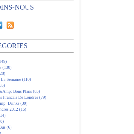
OINS-NOUS
EGORIES
(149)
s (130)
28)
 La Semaine (110)
85)
 &Amp; Bons Plans (83)
s Francais De Londres (79)
p; Drinks (39)
ndres 2012 (16)
(14)
(8)
Bus (6)
)