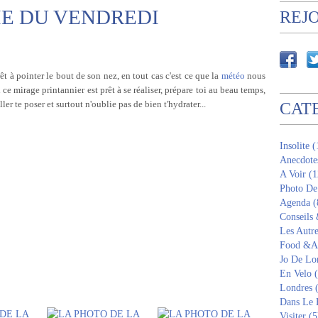
E DU VENDREDI
REJ
êt à pointer le bout de son nez, en tout cas c'est ce que la
météo
nous
e mirage printannier est prêt à se réaliser, prépare toi au beau temps,
ler te poser et surtout n'oublie pas de bien t'hydrater...
CAT
Insolite 
Anecdote
A Voir (1
Photo De
Agenda (
Conseils
Les Autre
Food &Am
Jo De Lo
En Velo 
Londres 
Dans Le 
Visiter (5