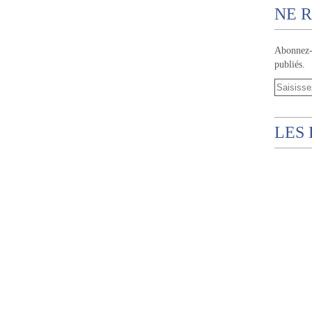
NE R
Abonnez-v
publiés.
LES