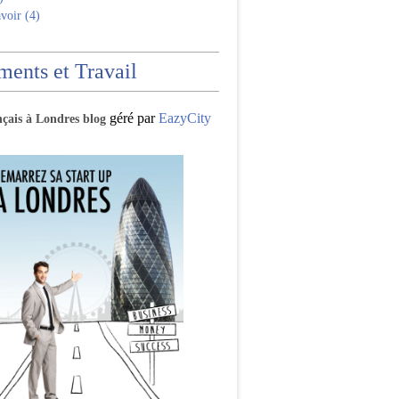
voir (4)
ents et Travail
géré par
EazyCity
nçais à Londres blog