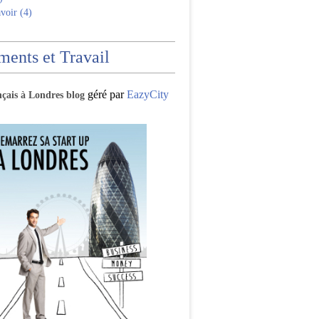
voir (4)
ents et Travail
géré par
EazyCity
nçais à Londres blog