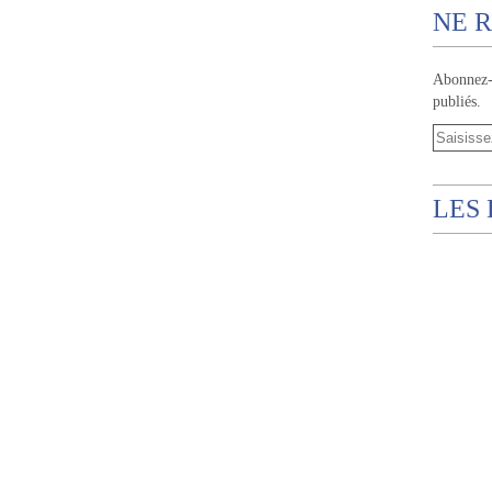
NE R
Abonnez-v
publiés.
LES