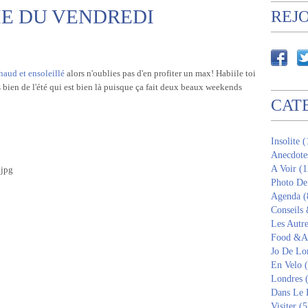
E DU VENDREDI
REJ
haud et ensoleillé
alors n'oublies pas d'en profiter un max! Habiile toi
es bien de l'été qui est bien là puisque ça fait deux beaux weekends
CAT
Insolite 
Anecdote
A Voir (1
Photo De
Agenda (
Conseils
Les Autre
Food &Am
Jo De Lo
En Velo 
Londres 
Dans Le 
Visiter (5