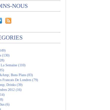
OINS-NOUS
EGORIES
(149)
s (130)
28)
 La Semaine (110)
85)
 &Amp; Bons Plans (83)
s Francais De Londres (79)
p; Drinks (39)
ndres 2012 (16)
(14)
(8)
Bus (6)
)