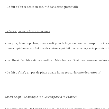
- Le fait qu'on se sente en sécurité dans cette grosse ville.
3 choses que tu détestes à Londres
- Les prix, bien trop chers, que ce soit pour le loyer ou pour le transport... On 
plumer rapidement et c'est une des raisons qui fait que je ne m'y vois pas vivre à
- Le climat n'est bien sûr pas terrible... Mais bon ce n'était pas beaucoup mieux à
- Le fait qu'il n'y ait pas de pizza quatre fromages sur la carte des restos :,(
Qu'est ce qu'il te manque le plus comparé à la France?
Les émissions de TV. Quand on est en France on les trouve souvent plus débile