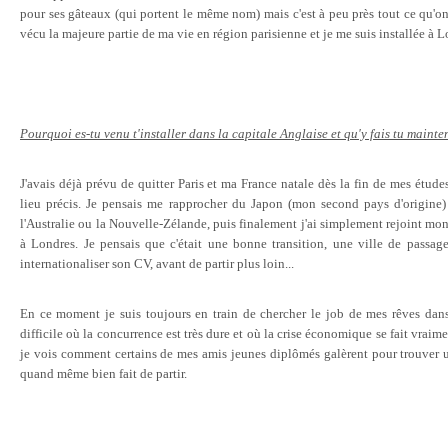
pour ses gâteaux (qui portent le même nom) mais c'est à peu près tout ce qu'o
vécu la majeure partie de ma vie en région parisienne et je me suis installée à 
Pourquoi es-tu venu t'installer dans la capitale Anglaise et qu'y fais tu maint
J'avais déjà prévu de quitter Paris et ma France natale dès la fin de mes études
lieu précis. Je pensais me rapprocher du Japon (mon second pays d'origine
l'Australie ou la Nouvelle-Zélande, puis finalement j'ai simplement rejoint mon
à Londres. Je pensais que c'était une bonne transition, une ville de passag
internationaliser son CV, avant de partir plus loin...
En ce moment je suis toujours en train de chercher le job de mes rêves dan
difficile où la concurrence est très dure et où la crise économique se fait vraim
je vois comment certains de mes amis jeunes diplômés galèrent pour trouver u
quand même bien fait de partir.