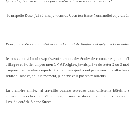
Qui es-tu, d'où viens-tu et depuis combien de temps es-tu à Londres?
Je m'apelle Rose, j'ai 30 ans, je viens de Caen (en Basse Normandie) et je vis 
Pourquoi es-tu venu t'installer dans la capitale Anglaise et qu'y fais tu maint
Je suis venue à Londres après avoir terminé des études de commerce, pour amél
bilingue et étoffer un peu mon CV. A l'origine, j'avais prévu de rester 2 ou 3 moi
toujours pas décidée à repartir! Ça montre à quel point je me suis vite attachée à 
sentie à l'aise et, pour le moment, je ne me vois pas vivre ailleurs.
La première année, j'ai travaillé comme serveuse dans différents hôtels 5 é
réorientée vers la vente. Maintenant, je suis assistante de direction/vendeuse 
luxe du coté de Sloane Street.