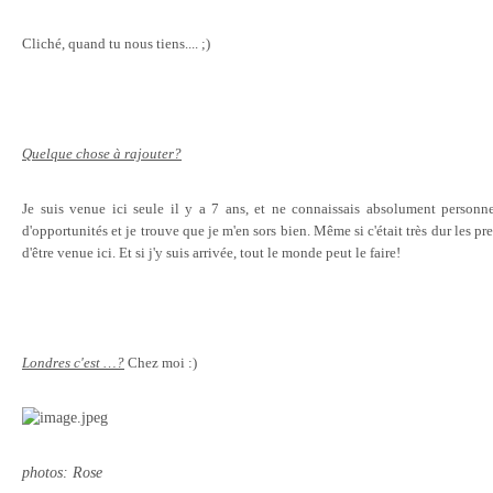
Cliché, quand tu nous tiens.... ;)
Quelque chose à rajouter?
Je suis venue ici seule il y a 7 ans, et ne connaissais absolument person
d'opportunités et je trouve que je m'en sors bien. Même si c'était très dur les pr
d'être venue ici. Et si j'y suis arrivée, tout le monde peut le faire!
Londres c'est …?
Chez moi :)
photos: Rose