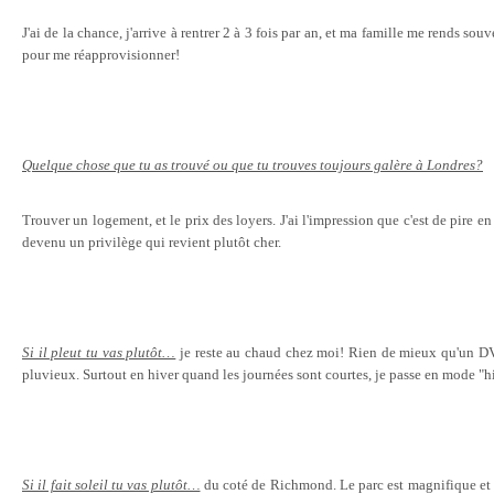
J'ai de la chance, j'arrive à rentrer 2 à 3 fois par an, et ma famille me rends souv
pour me réapprovisionner!
Quelque chose que tu as trouvé ou que tu trouves toujours galère à Londres?
Trouver un logement, et le prix des loyers. J'ai l'impression que c'est de pire en
devenu un privilège qui revient plutôt cher.
Si il pleut tu vas plutôt…
je reste au chaud chez moi! Rien de mieux qu'un DV
pluvieux. Surtout en hiver quand les journées sont courtes, je passe en mode "h
Si il fait soleil tu vas plutôt…
du coté de Richmond. Le parc est magnifique et i