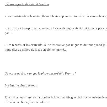
3 choses que tu détestes à Londres
- Les touristes dans le metro, ils sont lents et prennent toute la place avec leur g
- Le prix des transports en communs. Les tarifs augmentent tout les ans, par con
pas....
- Les renards et les écureuils. Je ne les trouve pas mignons du tout quand je l
poubelles au milieu de la rue en pleine journée.
Qu'est ce qu'il te manque le plus comparé à la France?
Ma famille plus que tout!
Et aussi la nourriture, en particulier le bon vrai foie gras, la brioche maison de
d'or à la framboise, les michoko....