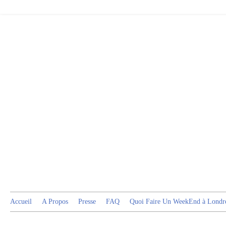
Accueil
A Propos
Presse
FAQ
Quoi Faire Un WeekEnd à Londr