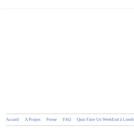
Accueil
A Propos
Presse
FAQ
Quoi Faire Un WeekEnd à Londr