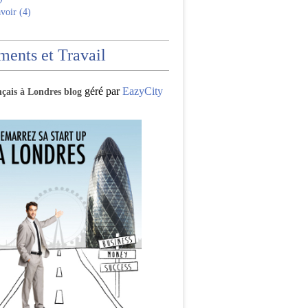
voir (4)
ents et Travail
géré par
EazyCity
nçais à Londres blog