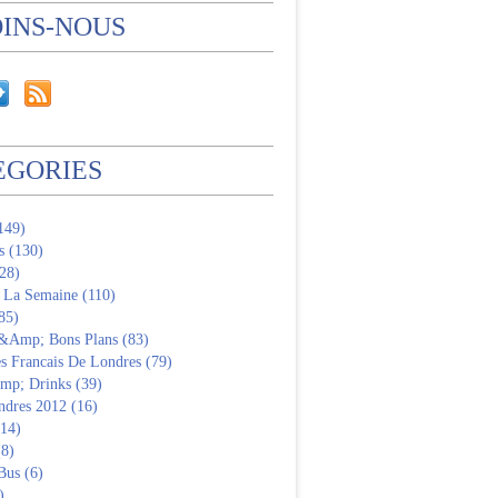
OINS-NOUS
EGORIES
(149)
s (130)
28)
 La Semaine (110)
85)
 &Amp; Bons Plans (83)
s Francais De Londres (79)
p; Drinks (39)
ndres 2012 (16)
(14)
(8)
Bus (6)
)