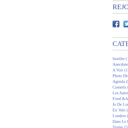
REJ
CAT
Insolite 
Anecdote
A Voir (1
Photo De
Agenda (
Conseils
Les Autre
Food &Am
Jo De Lo
En Velo 
Londres 
Dans Le 
Visiter (5