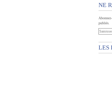
NE R
Abonnez-v
publiés.
LES