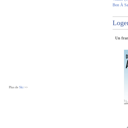
Bon À Sa
Logem
Un
fra
Plus de
Ski
>>