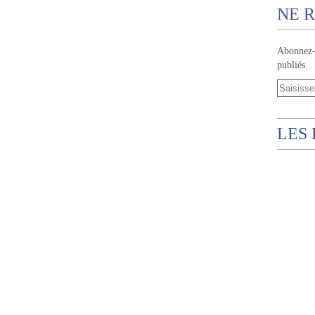
NE R
Abonnez-v
publiés.
LES