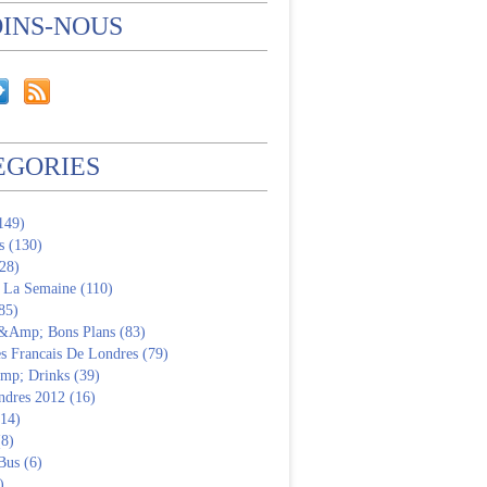
OINS-NOUS
EGORIES
(149)
s (130)
28)
 La Semaine (110)
85)
 &Amp; Bons Plans (83)
s Francais De Londres (79)
p; Drinks (39)
ndres 2012 (16)
(14)
(8)
Bus (6)
)