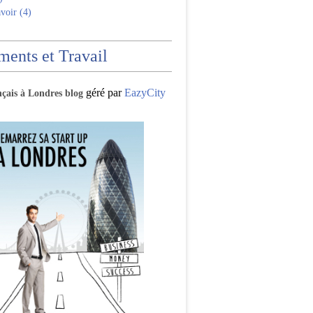
voir (4)
ents et Travail
géré par
EazyCity
nçais à Londres blog