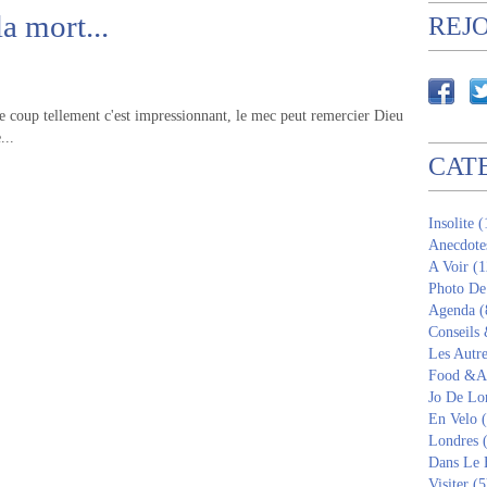
a mort...
REJ
e coup tellement c'est impressionnant, le mec peut remercier Dieu
...
CAT
Insolite 
Anecdote
A Voir (1
Photo De
Agenda (
Conseils
Les Autre
Food &Am
Jo De Lo
En Velo 
Londres 
Dans Le 
Visiter (5