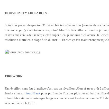
HOUSE PARTY LIKE A BOSS
Si tu n’as pas envie que ton 31 décembre te coûte un bras (comme dans chaque 
une
house party
chez toi avec tes potos! Mon 1er Réveillon à Londres je l’ai 
et des amis venus de France; c’était super bien, je me suis bien amusé, tellement 
résolution d’arrêter la clope à 4h du mat’… Et bien ça fait maintenant presque 
FIREWORK
Un réveillon sans feu d’artifice c’est pas un réveillon. Alors si tu es prêt à affront
faudra aller sur
SouthBank
pour profiter de l’un des plus beaux feu d’artifice 
minuit bien sûr mais notes que les gens commencent à arriver autour de 21h da
sera en live sur la BBC.