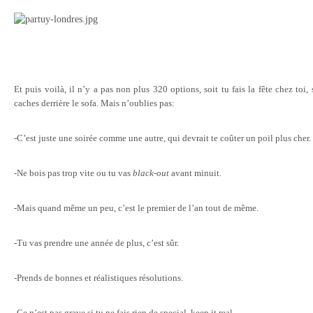
Et puis voilà, il n’y a pas non plus 320 options, soit tu fais la fête chez toi, s
caches derrière le sofa. Mais n’oublies pas:
-C’est juste une soirée comme une autre, qui devrait te coûter un poil plus cher.
-Ne bois pas trop vite ou tu vas
black-out
avant minuit.
-Mais quand même un peu, c’est le premier de l’an tout de même.
-Tu vas prendre une année de plus, c’est sûr.
-Prends de bonnes et réalistiques résolutions.
-Ce n’est pas grave si tu ne fais rien de special, keep it real.