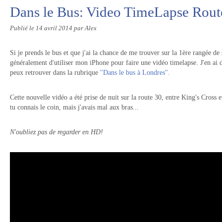
Dans le Bus: Video TimeLapse Route
Publié le
14 avril 2014
par Alex
Si je prends le bus et que j'ai la chance de me trouver sur la 1ère rangée de s
généralement d'utiliser mon iPhone pour faire une vidéo timelapse. J'en ai d
peux retrouver dans la rubrique
"Dans le bus à Londres".
Cette nouvelle vidéo a été prise de nuit sur la route 30, entre King's Cross e
tu connais le coin, mais j'avais mal aux bras...
N'oubliez pas de regarder en HD!