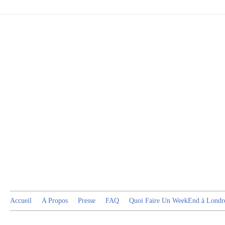
Accueil
A Propos
Presse
FAQ
Quoi Faire Un WeekEnd à Londr