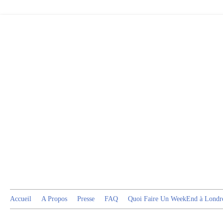
Accueil
A Propos
Presse
FAQ
Quoi Faire Un WeekEnd à Londr