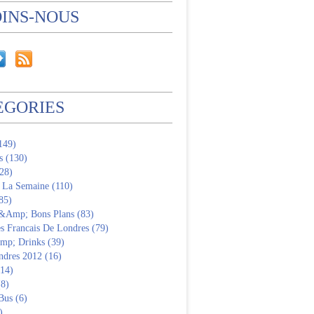
OINS-NOUS
EGORIES
(149)
s (130)
28)
 La Semaine (110)
85)
 &Amp; Bons Plans (83)
s Francais De Londres (79)
p; Drinks (39)
ndres 2012 (16)
(14)
(8)
Bus (6)
)