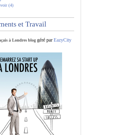
voir (4)
ents et Travail
géré par
EazyCity
nçais à Londres blog