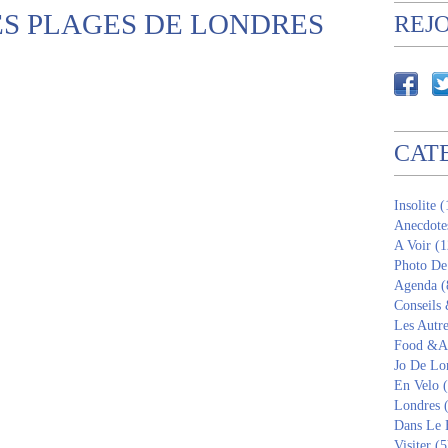
ES PLAGES DE LONDRES
REJ
CAT
Insolite 
Anecdote
A Voir (1
Photo De
Agenda (
Conseils
Les Autre
Food &Am
Jo De Lo
En Velo 
Londres 
Dans Le 
Visiter (5