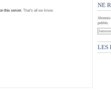
NE R
Abonnez-v
publiés.
LES