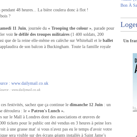
Bon À Sa
pendant 48 heures... La bière coulera donc à flot !
 bois ?
Logem
samedi 11 Juin
, journée du
« Trooping the colour »
, parade pour
ler voir
le défilé des troupes militaires
(1 400 soldats, 200
nsi que de la reine elle-même en calèche sur Whitehall et le
ballet
Un
fra
 applaudira de son balcon à Buckingham. Toute la famille royale
Source : www.dailymail.co.uk
 ces festivités, sachez que ça continue le
dimanche 12 Juin
: un
 déroulera : le
« Patron's Lunch ».
s sur le Mall à Londres dont des associations et œuvres de
000 tickets pour le public ont été vendus en 3 heures à peine lors
oit à une grasse mat' si vous n'avez pas eu le temps d'avoir votre
nique sera visible sur des écrans géants installés à Saint Jame’s