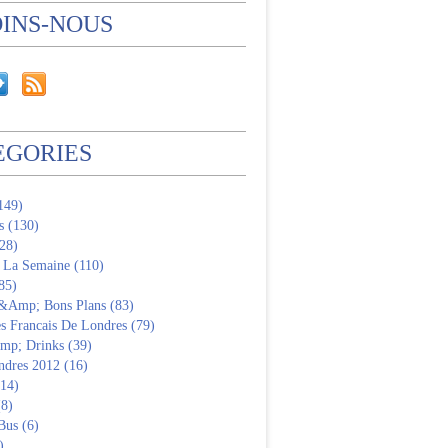
OINS-NOUS
EGORIES
(149)
s (130)
28)
 La Semaine (110)
85)
 &Amp; Bons Plans (83)
s Francais De Londres (79)
p; Drinks (39)
ndres 2012 (16)
(14)
(8)
Bus (6)
)