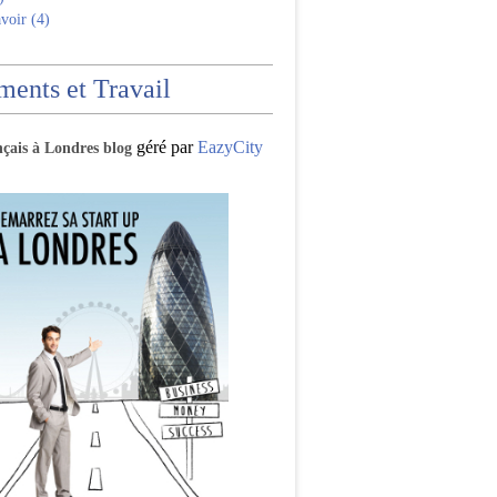
voir (4)
ents et Travail
géré par
EazyCity
nçais à Londres blog