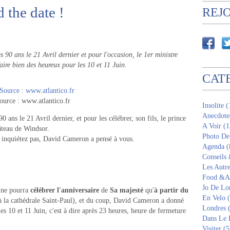
 the date !
REJ
es 90 ans le 21 Avril dernier et pour l'occasion, le 1er ministre
ire bien des heureux pour les 10 et 11 Juin.
CAT
ource : www.atlantico.fr
Insolite 
Anecdote
0 ans le 21 Avril dernier, et pour les célébrer, son fils, le prince
A Voir (1
hâteau de Windsor.
Photo De
us inquiétez pas, David Cameron a pensé à vous.
Agenda (
Conseils
Les Autre
Food &Am
Jo De Lo
i
ne pourra
célébrer l'anniversaire
de
Sa majesté
qu'
à partir du
En Velo 
à la cathédrale Saint-Paul), et du coup, David Cameron a donné
Londres 
les 10 et 11 Juin, c'est à dire après 23 heures, heure de fermeture
Dans Le 
Visiter (5