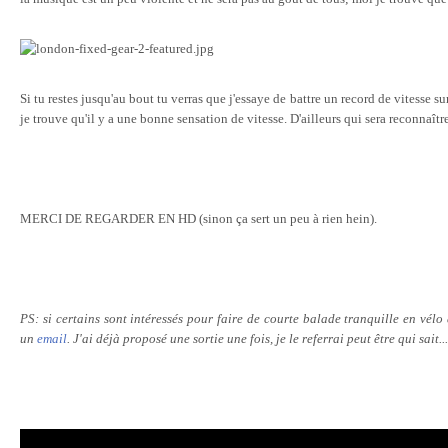
Si tu restes jusqu'au bout tu verras que j'essaye de battre un record de vitesse su
je trouve qu'il y a une bonne sensation de vitesse. D'ailleurs qui sera reconnaîtr
MERCI DE REGARDER EN HD (sinon ça sert un peu à rien hein).
PS: si certains sont intéressés pour faire de courte balade tranquille en vél
un
email
. J'ai déjà proposé une sortie une fois, je le referrai peut être qui sait...