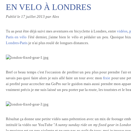
EN VELO À LONDRES
Publié le
17 juillet 2013
par Alex
Tu as peut être déjà suivi mes aventures en bicyclette à Londres, entre
vidéos
,
p
Paris en vélo
l'été dernier, j'aime bien le vélo et pédaler un peu. Quoique bi
Londres-Paris
je n'ai plus roulé de longues distances.
Bref ce beau temps c'est l'occasion de profiter un peu plus pour prendre l'air en 
savais pas quoi faire alors je suis allé faire un tour avec mon
fixie
pour une pet
ai profité pour accrocher ma GoPro sur le guidon mais aussi prendre mon appare
vraiment précis je me suis laissé un peu porter par la route, les touristes et le b
Résultat ça donne une petite vidéo sans prétention avec un mix de footage emba
intitulé la vidéo sur YouTube "
A sunny sunday ride on my fixed gear in Londo
la musique est un peu violente et ne sera pas au goût de tous; moi je trouve que