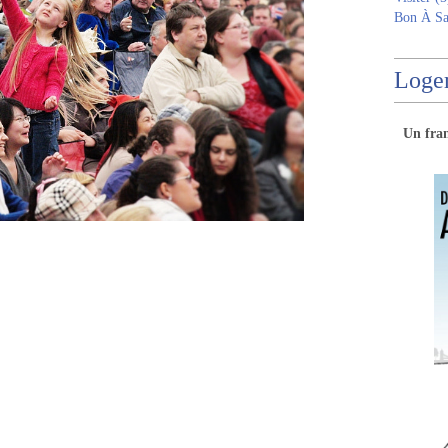
Bon À Sa
Logem
Un
fra