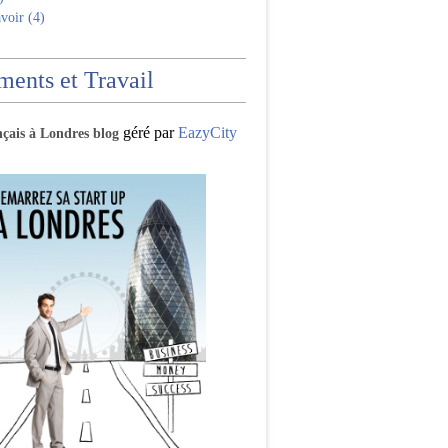
voir (4)
ents et Travail
géré par
EazyCity
nçais à Londres blog