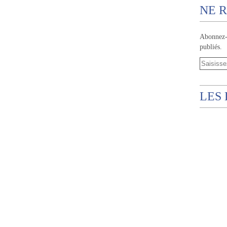
NE R
Abonnez-v
publiés.
LES