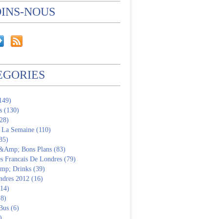
OINS-NOUS
EGORIES
(149)
s (130)
28)
 La Semaine (110)
85)
 &Amp; Bons Plans (83)
s Francais De Londres (79)
p; Drinks (39)
ndres 2012 (16)
(14)
(8)
Bus (6)
)