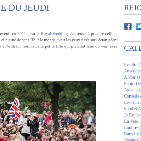
E DU JEUDI
REJ
revenir en 2011 pour le
Royal Wedding
. J'ai réussi à prendre celle-ci
 et pleine de sens. Tout le monde avait les yeux fixés sur l'écran géant
et William, hormis cette petite fille qui préférait faire du vent avec
CAT
Insolite 
Anecdote
A Voir (1
Photo De
Agenda (
Conseils
Les Autre
Food &Am
Jo De Lo
En Velo 
Londres 
Dans Le 
Visiter (5