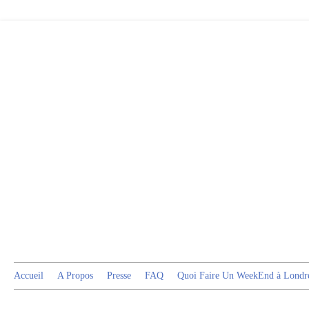
Accueil
A Propos
Presse
FAQ
Quoi Faire Un WeekEnd à Londr