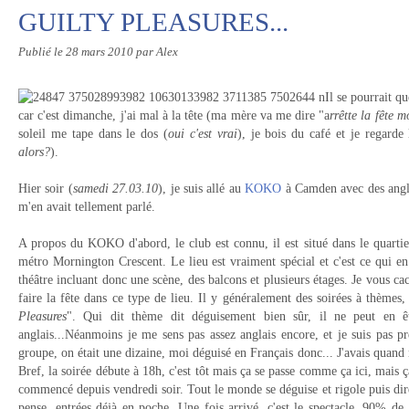
GUILTY PLEASURES...
Publié le
28 mars 2010
par Alex
Il se pourrait q
car c'est dimanche, j'ai mal à la tête (ma mère va me dire "a
rrêtte la fête m
soleil me tape dans le dos (
oui c'est vrai
), je bois du café et je regarde
alors?
).
Hier soir (
samedi 27.03.10
), je suis allé au
KOKO
à Camden avec des anglai
m'en avait tellement parlé.
A propos du KOKO d'abord, le club est connu, il est situé dans le quartie
métro Mornington Crescent. Le lieu est vraiment spécial et c'est ce qui e
théâtre incluant donc une scène, des balcons et plusieurs étages. Je vous cac
faire la fête dans ce type de lieu. Il y généralement des soirées à thèmes, c
Pleasures
". Qui dit thème dit déguisement bien sûr, il ne peut en ê
anglais...Néanmoins je me sens pas assez anglais encore, et je suis pas pr
groupe, on était une dizaine, moi déguisé en Français donc... J'avais quan
Bref, la soirée débute à 18h, c'est tôt mais ça se passe comme ça ici, mais ç
commencé depuis vendredi soir. Tout le monde se déguise et rigole puis di
pense, entrées déjà en poche. Une fois arrivé, c'est le spectacle, 90% de