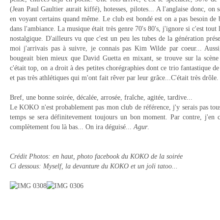
(Jean Paul Gaultier aurait kiffé), hotesses, pilotes... A l'anglaise donc, on
en voyant certains quand même. Le club est bondé est on a pas besoin de
dans l'ambiance. La musique était très genre 70's 80's, j'ignore si c'est tout
nostalgique. D'ailleurs vu que c'est un peu les tubes de la génération présen
moi j'arrivais pas à suivre, je connais pas Kim Wilde par coeur... Aussi,
bougeait bien mieux que David Guetta en mixant, se trouve sur la scène 
c'était top, on a droit à des petites chorégraphies dont ce trio fantastique 
et pas très athlétiques qui m'ont fait rêver par leur grâce...C'était très drôle.
Bref, une bonne soirée, décalée, arrosée, fraîche, agitée, tardive...
Le KOKO n'est probablement pas mon club de référence, j'y serais pas tou
temps se sera définitevement toujours un bon moment. Par contre, j'en 
complètement fou là bas... On ira déguisé...
Agur
.
Crédit Photos: en haut, photo facebook du KOKO de la soirée
Ci dessous: Myself, la devanture du KOKO et un joli tatoo...