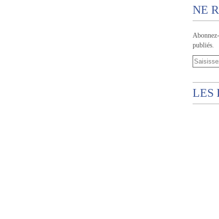
NE R
Abonnez-v
publiés.
LES