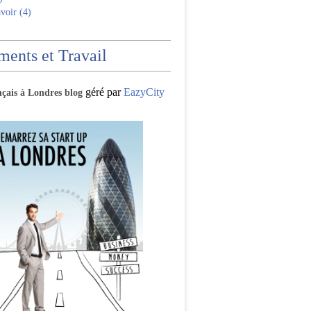
voir (4)
ents et Travail
géré par
EazyCity
nçais à Londres blog