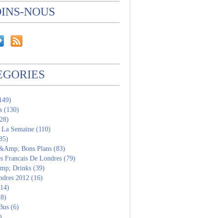
OINS-NOUS
EGORIES
(149)
s (130)
28)
 La Semaine (110)
85)
 &Amp; Bons Plans (83)
s Francais De Londres (79)
p; Drinks (39)
ndres 2012 (16)
(14)
(8)
Bus (6)
)