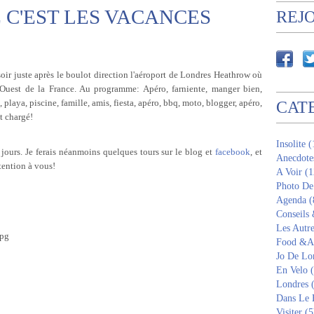
 C'EST LES VACANCES
REJ
soir juste après le boulot direction l'aéroport de Londres Heathrow où
 Ouest de la France. Au programme: Apéro, farniente, manger bien,
 playa, piscine, famille, amis, fiesta, apéro, bbq, moto, blogger, apéro,
CAT
st chargé!
Insolite 
jours. Je ferais néanmoins quelques tours sur le blog et
facebook
, et
Anecdote
ttention à vous!
A Voir (1
Photo De
Agenda (
Conseils
Les Autre
Food &Am
Jo De Lo
En Velo 
Londres 
Dans Le 
Visiter (5