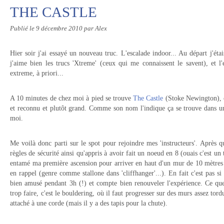
THE CASTLE
Publié le
9 décembre 2010
par Alex
Hier soir j'ai essayé un nouveau truc. L'escalade indoor... Au départ j'é
j'aime bien les trucs 'Xtreme' (ceux qui me connaissent le savent), et l'
extreme, à priori...
A 10 minutes de chez moi à pied se trouve
The Castle
(Stoke Newington), c
et reconnu et plutôt grand. Comme son nom l'indique ça se trouve dans un 
moi.
Me voilà donc parti sur le spot pour rejoindre mes 'instructeurs'. Après q
règles de sécurité ainsi qu'appris à avoir fait un noeud en 8 (ouais c'est un 
entamé ma première ascension pour arriver en haut d'un mur de 10 mètres s
en rappel (genre comme stallone dans 'cliffhanger'...). En fait c'est pas si
bien amusé pendant 3h (!) et compte bien renouveler l'expérience. Ce que
trop faire, c'est le bouldering, où il faut progresser sur des murs assez t
attaché à une corde (mais il y a des tapis pour la chute).