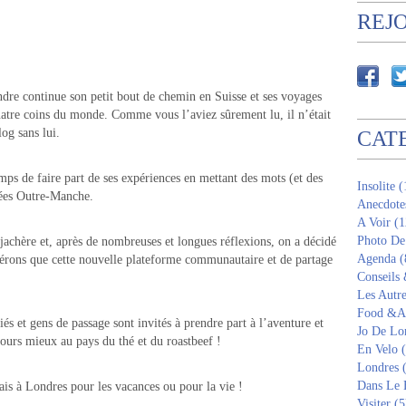
REJ
dre continue son petit bout de chemin en Suisse et ses voyages
atre coins du monde. Comme vous l’aviez sûrement lu, il n’était
log sans lui.
CAT
temps de faire part de ses expériences en mettant des mots (et des
Insolite 
nnées Outre-Manche.
Anecdote
A Voir (1
Photo De
 jachère et, après de nombreuses et longues réflexions, on a décidé
Agenda (
spérons que cette nouvelle plateforme communautaire et de partage
Conseils
Les Autre
Food &Am
s et gens de passage sont invités à prendre part à l’aventure et
Jo De Lo
jours mieux au pays du thé et du roastbeef !
En Velo 
Londres 
Dans Le 
is à Londres pour les vacances ou pour la vie !
Visiter (5