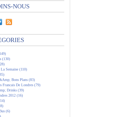
OINS-NOUS
EGORIES
(149)
s (130)
28)
 La Semaine (110)
85)
 &Amp; Bons Plans (83)
s Francais De Londres (79)
p; Drinks (39)
ndres 2012 (16)
(14)
(8)
Bus (6)
)