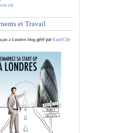
voir (4)
ents et Travail
géré par
EazyCity
nçais à Londres blog