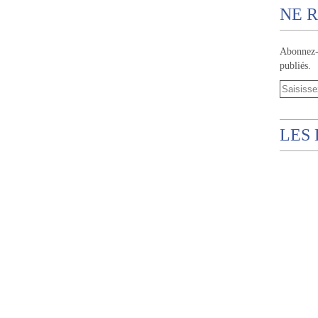
NE R
Abonnez-v
publiés.
LES