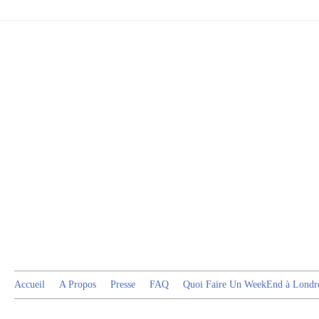
Accueil
A Propos
Presse
FAQ
Quoi Faire Un WeekEnd à Londr