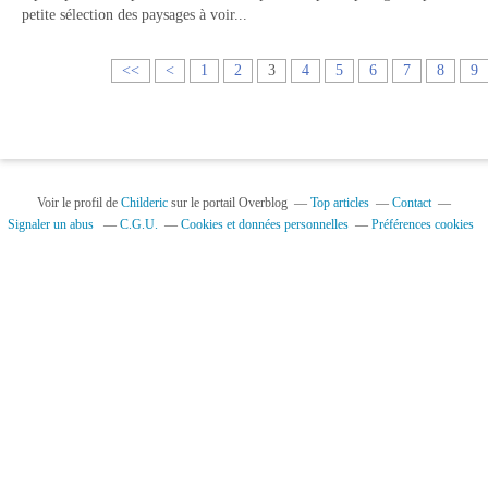
petite sélection des paysages à voir...
<<
<
1
2
3
4
5
6
7
8
9
Voir le profil de
Childeric
sur le portail Overblog
Top articles
Contact
Signaler un abus
C.G.U.
Cookies et données personnelles
Préférences cookies